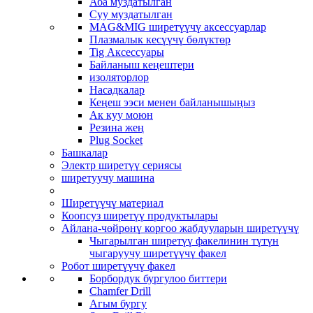
Аба муздатылган
Суу муздатылган
MAG&MIG ширетүүчү аксессуарлар
Плазмалык кесүүчү бөлүктөр
Tig Аксессуары
Байланыш кеңештери
изоляторлор
Насадкалар
Кеңеш ээси менен байланышыңыз
Ак куу моюн
Резина жең
Plug Socket
Башкалар
Электр ширетүү сериясы
ширетуучу машина
Ширетүүчү материал
Коопсуз ширетүү продуктылары
Айлана-чөйрөнү коргоо жабдууларын ширетүүчү
Чыгарылган ширетүү факелинин түтүн
чыгаруучу ширетүүчү факел
Робот ширетүүчү факел
Борбордук бургулоо биттери
Chamfer Drill
Агым бургу