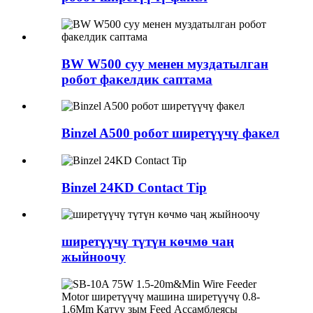
BW W500 суу менен муздатылган
робот факелдик саптама
Binzel A500 робот ширетүүчү факел
Binzel 24KD Contact Tip
ширетүүчү түтүн көчмө чаң
жыйноочу