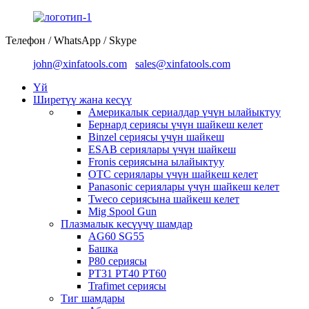
Телефон / WhatsApp / Skype
john@xinfatools.com
sales@xinfatools.com
Үй
Ширетүү жана кесүү
Америкалык сериалдар үчүн ылайыктуу
Бернард сериясы үчүн шайкеш келет
Binzel сериясы үчүн шайкеш
ESAB сериялары үчүн шайкеш
Fronis сериясына ылайыктуу
OTC сериялары үчүн шайкеш келет
Panasonic сериялары үчүн шайкеш келет
Tweco сериясына шайкеш келет
Mig Spool Gun
Плазмалык кесүүчү шамдар
AG60 SG55
Башка
P80 сериясы
PT31 PT40 PT60
Trafimet сериясы
Тиг шамдары