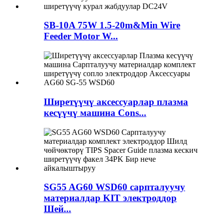
SB-10A 75W 1.5-20m&Min Wire
Feeder Motor W...
Ширетүүчү аксессуарлар плазма
кесүүчү машина Cons...
SG55 AG60 WSD60 сарпталуучу
материалдар KIT электроддор
Шей...