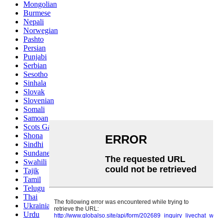
Mongolian
Burmese
Nepali
Norwegian
Pashto
Persian
Punjabi
Serbian
Sesotho
Sinhala
Slovak
Slovenian
Somali
Samoan
Scots Gaelic
Shona
Sindhi
Sundanese
Swahili
Tajik
Tamil
Telugu
Thai
Ukrainian
Urdu