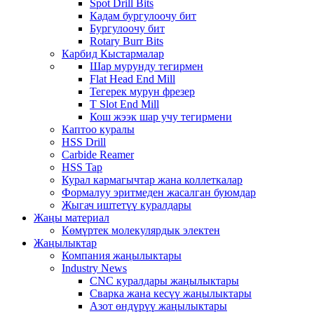
Spot Drill Bits
Кадам бургулоочу бит
Бургулоочу бит
Rotary Burr Bits
Карбид Кыстармалар
Шар мурунду тегирмен
Flat Head End Mill
Тегерек мурун фрезер
T Slot End Mill
Кош жээк шар учу тегирмени
Каптоо куралы
HSS Drill
Carbide Reamer
HSS Tap
Курал кармагычтар жана коллеткалар
Формалуу эритмеден жасалган буюмдар
Жыгач иштетүү куралдары
Жаңы материал
Көмүртек молекулярдык электен
Жаңылыктар
Компания жаңылыктары
Industry News
CNC куралдары жаңылыктары
Сварка жана кесүү жаңылыктары
Азот өндүрүү жаңылыктары