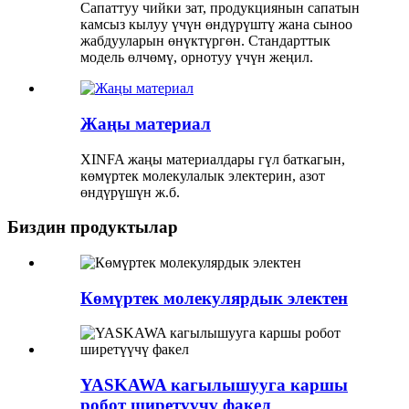
Сапаттуу чийки зат, продукциянын сапатын
камсыз кылуу үчүн өндүрүштү жана сыноо
жабдууларын өнүктүргөн. Стандарттык
модель өлчөмү, орнотуу үчүн жеңил.
Жаңы материал
XINFA жаңы материалдары гүл баткагын,
көмүртек молекулалык электерин, азот
өндүрүшүн ж.б.
Биздин продуктылар
Көмүртек молекулярдык электен
YASKAWA кагылышууга каршы
робот ширетүүчү факел