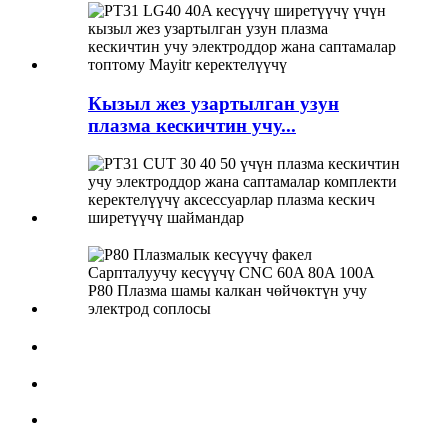
Кызыл жез узартылган узун
плазма кескичтин учу...