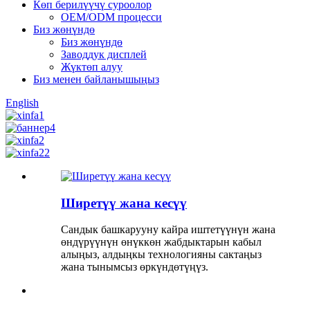
Көп берилүүчү суроолор
OEM/ODM процесси
Биз жөнүндө
Биз жөнүндө
Заводдук дисплей
Жүктөп алуу
Биз менен байланышыңыз
English
Ширетүү жана кесүү
Сандык башкарууну кайра иштетүүнүн жана
өндүрүүнүн өнүккөн жабдыктарын кабыл
алыңыз, алдыңкы технологияны сактаңыз
жана тынымсыз өркүндөтүңүз.