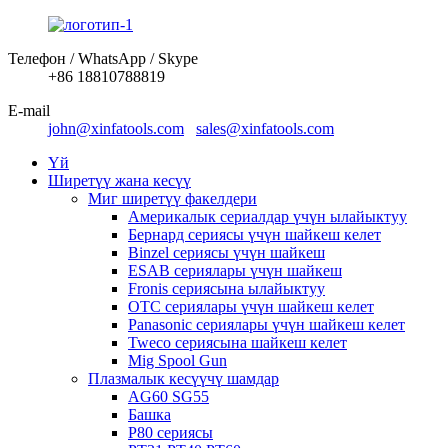
Телефон / WhatsApp / Skype
+86 18810788819
E-mail
john@xinfatools.com
sales@xinfatools.com
Үй
Ширетүү жана кесүү
Миг ширетүү факелдери
Америкалык сериалдар үчүн ылайыктуу
Бернард сериясы үчүн шайкеш келет
Binzel сериясы үчүн шайкеш
ESAB сериялары үчүн шайкеш
Fronis сериясына ылайыктуу
OTC сериялары үчүн шайкеш келет
Panasonic сериялары үчүн шайкеш келет
Tweco сериясына шайкеш келет
Mig Spool Gun
Плазмалык кесүүчү шамдар
AG60 SG55
Башка
P80 сериясы