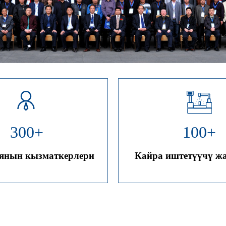
300
+
100
+
янын кызматкерлери
Кайра иштетүүчү ж