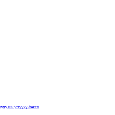
уучу ширетүүчү факел