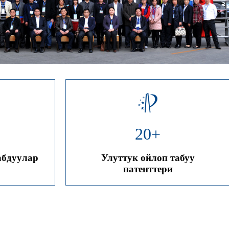
20
+
абдуулар
Улуттук ойлоп табуу
патенттери