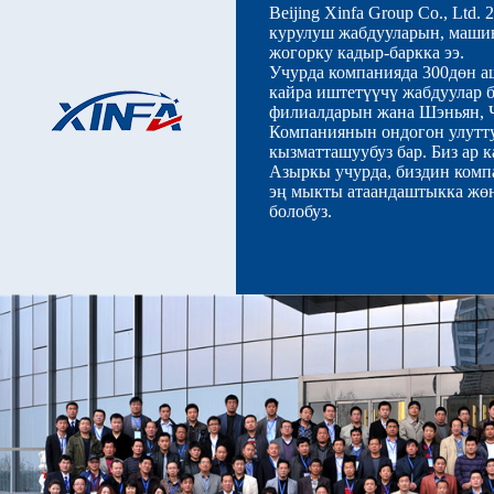
Beijing Xinfa Group Co., Lt
курулуш жабдууларын, машин
жогорку кадыр-баркка ээ.
Учурда компанияда 300дөн а
кайра иштетүүчү жабдуулар 
филиалдарын жана Шэньян, Ч
Компаниянын ондогон улутту
кызматташуубуз бар. Биз ар 
Азыркы учурда, биздин комп
эң мыкты атаандаштыкка жөн
болобуз.