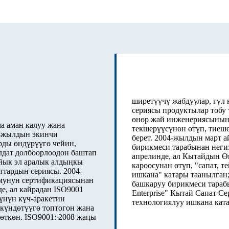
ширетүүчү жабдуулар, гүл 
сериясы продуктылар тобу
өнөр жай инженериясынын
ча аман калуу жана
текшерүүсүнөн өтүп, тиеше
3-жылдын экинчи
берет. 2004-жылдын март 
рды өндүрүүгө чейин,
бирикмеси тарабынан неги
лдат долбоорлоодон баштап
апрелинде, ал Кытайдын 
айык эл аралык алдыңкы
кароосунан өтүп, "сапат,
ттардын сериясы. 2004-
ишкана" катары таанылган
умунун сертификациясынан
башкаруу бирикмеси тараб
е, ал кайрадан ISO9001
Enterprise" Кытай Сапат С
үнүн күч-аракетин
технологиялуу ишкана кат
күндөтүүгө топтогон жана
өткөн. ISO9001: 2008 жаңы