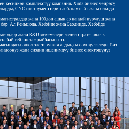
ген кесипкөй комплекстүү компания. Xinfa бизнес чөйрөсү
ларды, CNC инструменттерин ж.б. камтыйт жана өлкөдө
магистралдар жана 100дөн ашык ар кандай курулуш жана
бар. Ал Реньцюда, Хэбэйде жана Баодинде, Хэбэйде
 заводдор жана R&D мекемелери менен стратегиялык
а ​​бай тейлөө тажрыйбасына ээ.
агындагы ошол эле тармакта алдыңкы орунду ээледи. Биз
тандооңуз жана сиздин ишенимдүү бизнес өнөктөшүңүз