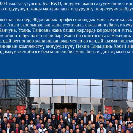
d. 2003-жылы түзүлгөн. Бул R&D, өндүрүш жана сатууну бириктир
а өндүрүшүн, жаңы материалдык өндүрүштү, ширетүүчү жабдуу
шык кызматкер, 90дон ашык профессионалдык жана техникалык 
бар. Анын экономикалык жана техникалык жактан кубаттуу кучу 
анчунь, Ухань, Тайюань жана башка жерлерде кеңселерин ачты.
к ойлоп табуу патенттери бар. Жана биз көптөгөн ата мекендик
кандай региондор жана ишканалар менен ар кандай кызматташтыкт
аниянын комплекстүү өндүрүш күчү Пекин-Тяньцзинь-Хэбэй айм
дөмдүү экенибизге бекем ишенебиз жана биз сиздин эң мыкты 