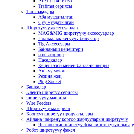
PT31 PT40 PT60
Trafimet сериясы
Тиг шамдары
Аба муздатылган
Суу муздатылган
Ширетүүчү аксессуарлар
MAG&MIG ширетүүчү аксессуарлар
Плазмалык кесүүчү бөлүктөр
Tig Аксессуары
Байланыш кеңештери
изоляторлор
Насадкалар
Кеңеш ээси менен байланышыңыз
Ак куу моюн
Резина жең
Plug Socket
Башкалар
Электр ширетүү сериясы
ширетуучу машина
Wire Feeders
Ширетүүчү материал
Коопсуз ширетүү продуктылары
Айлана-чөйрөнү коргоо жабдууларын ширетүүчү
Чыгарылган ширетүү факелинин түтүн чыгар
Робот ширетүүчү факел