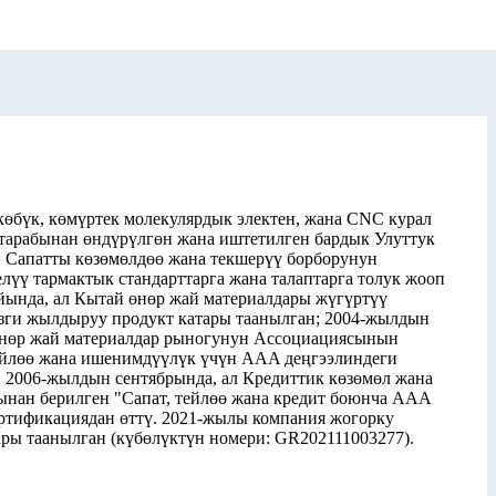
көбүк, көмүртек молекулярдык электен, жана CNC курал
 тарабынан өндүрүлгөн жана иштетилген бардык Улуттук
 Сапатты көзөмөлдөө жана текшерүү борборунун
лүү тармактык стандарттарга жана талаптарга толук жооп
айында, ал Кытай өнөр жай материалдары жүгүртүү
зги жылдыруу продукт катары таанылган; 2004-жылдын
Өнөр жай материалдар рыногунун Ассоциациясынын
 тейлөө жана ишенимдүүлүк үчүн AAA деңгээлиндеги
; 2006-жылдын сентябрында, ал Кредиттик көзөмөл жана
ынан берилген "Сапат, тейлөө жана кредит боюнча AAA
ертификациядан өттү. 2021-жылы компания жогорку
ары таанылган (күбөлүктүн номери: GR202111003277).