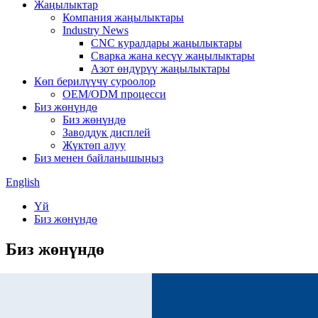
Жаңылыктар
Компания жаңылыктары
Industry News
CNC куралдары жаңылыктары
Сварка жана кесүү жаңылыктары
Азот өндүрүү жаңылыктары
Көп берилүүчү суроолор
OEM/ODM процесси
Биз жөнүндө
Биз жөнүндө
Заводдук дисплей
Жүктөп алуу
Биз менен байланышыңыз
English
Үй
Биз жөнүндө
Биз жөнүндө