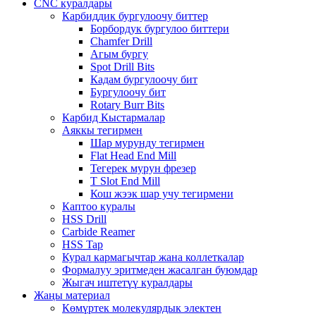
CNC куралдары
Карбиддик бургулоочу биттер
Борбордук бургулоо биттери
Chamfer Drill
Агым бургу
Spot Drill Bits
Кадам бургулоочу бит
Бургулоочу бит
Rotary Burr Bits
Карбид Кыстармалар
Аяккы тегирмен
Шар мурунду тегирмен
Flat Head End Mill
Тегерек мурун фрезер
T Slot End Mill
Кош жээк шар учу тегирмени
Каптоо куралы
HSS Drill
Carbide Reamer
HSS Tap
Курал кармагычтар жана коллеткалар
Формалуу эритмеден жасалган буюмдар
Жыгач иштетүү куралдары
Жаңы материал
Көмүртек молекулярдык электен