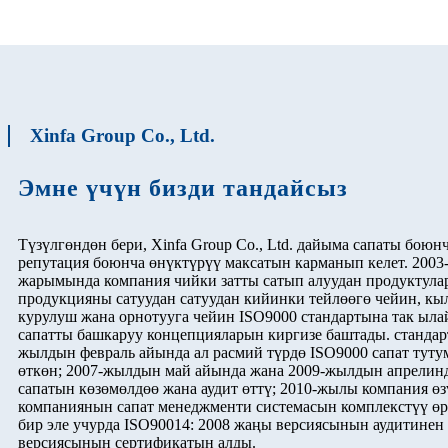
Xinfa Group Co., Ltd.
Эмне үчүн бизди тандайсыз
Түзүлгөндөн бери, Xinfa Group Co., Ltd. дайыма сапаты боюн
репутация боюнча өнүктүрүү максатын карманып келет. 200
жарымында компания чийки затты сатып алуудан продуктула
продукцияны сатуудан сатуудан кийинки тейлөөгө чейин, кы
курулуш жана орнотууга чейин ISO9000 стандартына так ыл
сапатты башкаруу концепцияларын киргизе баштады. стандар
жылдын февраль айында ал расмий түрдө ISO9000 сапат тут
өткөн; 2007-жылдын май айында жана 2009-жылдын апрелинд
сапатын көзөмөлдөө жана аудит өттү; 2010-жылы компания өз
компаниянын сапат менеджменти системасын комплекстүү өр
бир эле учурда ISO90014: 2008 жаңы версиясынын аудитинен 
версиясынын сертификатын алды.