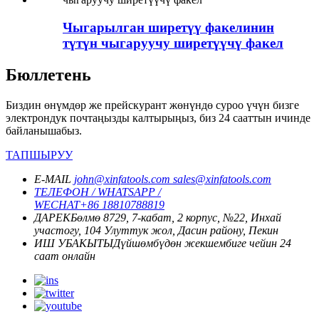
Чыгарылган ширетүү факелинин
түтүн чыгаруучу ширетүүчү факел
Бюллетень
Биздин өнүмдөр же прейскурант жөнүндө суроо үчүн бизге
электрондук почтаңызды калтырыңыз, биз 24 сааттын ичинде
байланышабыз.
ТАПШЫРУУ
E-MAIL
john@xinfatools.com
sales@xinfatools.com
ТЕЛЕФОН / WHATSAPP /
WECHAT
+86 18810788819
ДАРЕК
Бөлмө 8729, 7-кабат, 2 корпус, №22, Инхай
участогу, 104 Улуттук жол, Дасин району, Пекин
ИШ УБАКЫТЫ
Дүйшөмбүдөн жекшембиге чейин
24
саат онлайн