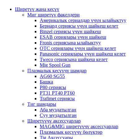
Ширетүү жана кесүү
Миг ширетүү факелдери
Америкалык сериалдар үчүн ылайыктуу
Бернард сериясы үчүн шайкеш келет
Binzel сериясы үчүн шайкеш
ESAB сериялары үчүн шайкеш
Fronis сериясына ылайыктуу
OTC сериялары үчүн шайкеш келет
Panasonic сериялары үчүн шайкеш келет
Tweco сериясына шайкеш келет
Mig Spool Gun
Плазмалык кесүүчү шамдар
AG60 SG55
Башка
P80 сериясы
PT31 PT40 PT60
Trafimet сериясы
Тиг шамдары
Аба муздатылган
Суу муздатылган
Ширетүүчү аксессуарлар
MAG&MIG ширетүүчү аксессуарлар
Плазмалык кесүүчү бөлүктөр
Tig Аксессуары