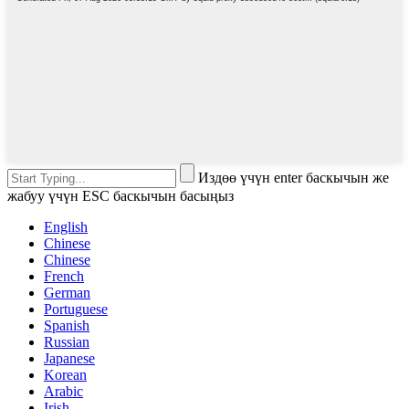
Издөө үчүн enter баскычын же
жабуу үчүн ESC баскычын басыңыз
English
Chinese
Chinese
French
German
Portuguese
Spanish
Russian
Japanese
Korean
Arabic
Irish