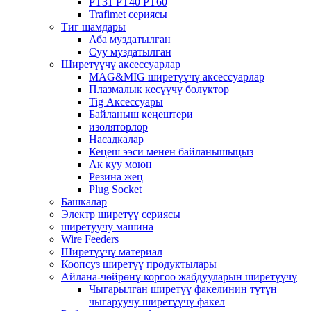
PT31 PT40 PT60
Trafimet сериясы
Тиг шамдары
Аба муздатылган
Суу муздатылган
Ширетүүчү аксессуарлар
MAG&MIG ширетүүчү аксессуарлар
Плазмалык кесүүчү бөлүктөр
Tig Аксессуары
Байланыш кеңештери
изоляторлор
Насадкалар
Кеңеш ээси менен байланышыңыз
Ак куу моюн
Резина жең
Plug Socket
Башкалар
Электр ширетүү сериясы
ширетуучу машина
Wire Feeders
Ширетүүчү материал
Коопсуз ширетүү продуктылары
Айлана-чөйрөнү коргоо жабдууларын ширетүүчү
Чыгарылган ширетүү факелинин түтүн
чыгаруучу ширетүүчү факел