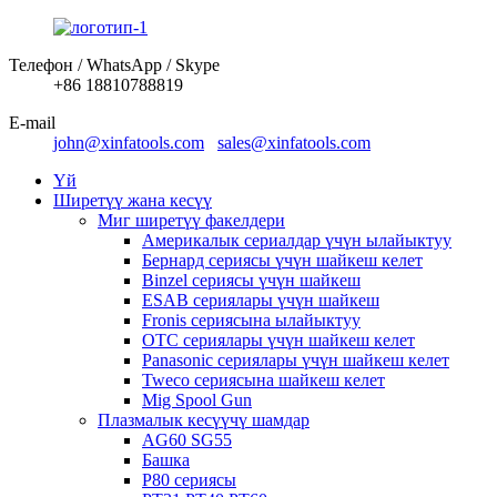
Телефон / WhatsApp / Skype
+86 18810788819
E-mail
john@xinfatools.com
sales@xinfatools.com
Үй
Ширетүү жана кесүү
Миг ширетүү факелдери
Америкалык сериалдар үчүн ылайыктуу
Бернард сериясы үчүн шайкеш келет
Binzel сериясы үчүн шайкеш
ESAB сериялары үчүн шайкеш
Fronis сериясына ылайыктуу
OTC сериялары үчүн шайкеш келет
Panasonic сериялары үчүн шайкеш келет
Tweco сериясына шайкеш келет
Mig Spool Gun
Плазмалык кесүүчү шамдар
AG60 SG55
Башка
P80 сериясы