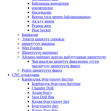
Байланыш кеңештери
изоляторлор
Насадкалар
Кеңеш ээси менен байланышыңыз
Ак куу моюн
Резина жең
Plug Socket
Башкалар
Электр ширетүү сериясы
ширетуучу машина
Wire Feeders
Ширетүүчү материал
Айлана-чөйрөнү коргоо жабдууларын ширетүүчү
Чыгарылган ширетүү факелинин түтүн
чыгаруучу ширетүүчү факел
Робот ширетүүчү факел
CNC куралдары
Карбиддик бургулоочу биттер
Борбордук бургулоо биттери
Chamfer Drill
Агым бургу
Spot Drill Bits
Кадам бургулоочу бит
Бургулоочу бит
Rotary Burr Bits