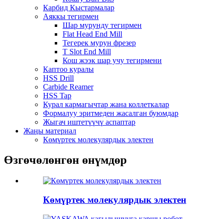
Карбид Кыстармалар
Аяккы тегирмен
Шар мурунду тегирмен
Flat Head End Mill
Тегерек мурун фрезер
T Slot End Mill
Кош жээк шар учу тегирмени
Каптоо куралы
HSS Drill
Carbide Reamer
HSS Tap
Курал кармагычтар жана коллеткалар
Формалуу эритмеден жасалган буюмдар
Жыгач иштетүүчү аспаптар
Жаңы материал
Көмүртек молекулярдык электен
Өзгөчөлөнгөн өнүмдөр
Көмүртек молекулярдык электен