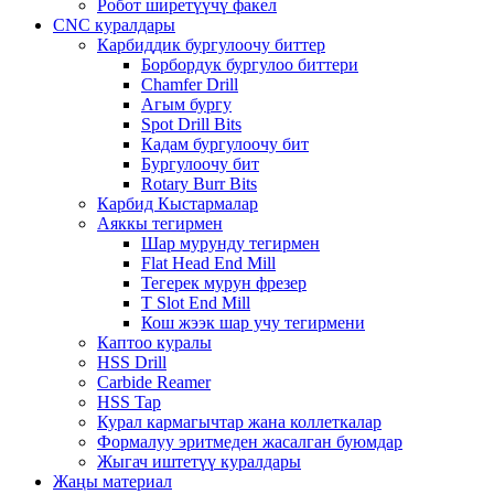
Робот ширетүүчү факел
CNC куралдары
Карбиддик бургулоочу биттер
Борбордук бургулоо биттери
Chamfer Drill
Агым бургу
Spot Drill Bits
Кадам бургулоочу бит
Бургулоочу бит
Rotary Burr Bits
Карбид Кыстармалар
Аяккы тегирмен
Шар мурунду тегирмен
Flat Head End Mill
Тегерек мурун фрезер
T Slot End Mill
Кош жээк шар учу тегирмени
Каптоо куралы
HSS Drill
Carbide Reamer
HSS Tap
Курал кармагычтар жана коллеткалар
Формалуу эритмеден жасалган буюмдар
Жыгач иштетүү куралдары
Жаңы материал