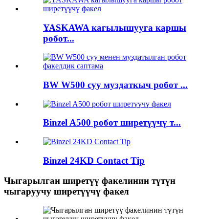
YASKAWA кагылышууга каршы
робот...
BW W500 суу муздаткыч робот ...
Binzel A500 робот ширетүүчү т...
Binzel 24KD Contact Tip
Чыгарылган ширетүү факелинин түтүн
чыгаруучу ширетүүчү факел