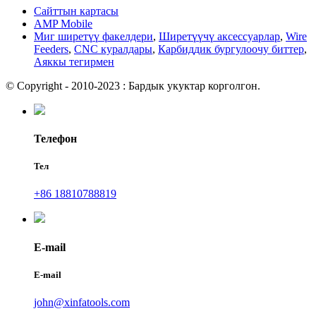
Сайттын картасы
AMP Mobile
Миг ширетүү факелдери
,
Ширетүүчү аксессуарлар
,
Wire
Feeders
,
CNC куралдары
,
Карбиддик бургулоочу биттер
,
Аяккы тегирмен
© Copyright - 2010-2023 : Бардык укуктар корголгон.
Телефон
Тел
+86 18810788819
E-mail
E-mail
john@xinfatools.com