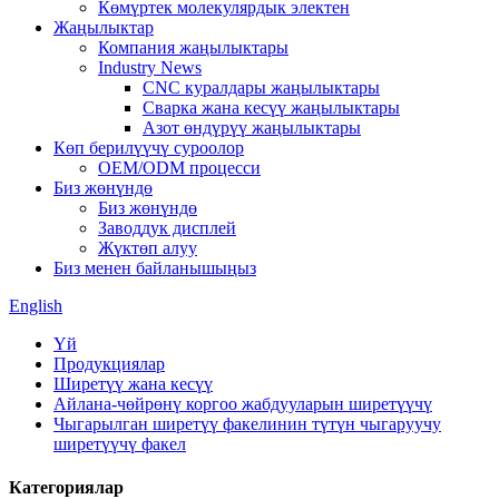
Көмүртек молекулярдык электен
Жаңылыктар
Компания жаңылыктары
Industry News
CNC куралдары жаңылыктары
Сварка жана кесүү жаңылыктары
Азот өндүрүү жаңылыктары
Көп берилүүчү суроолор
OEM/ODM процесси
Биз жөнүндө
Биз жөнүндө
Заводдук дисплей
Жүктөп алуу
Биз менен байланышыңыз
English
Үй
Продукциялар
Ширетүү жана кесүү
Айлана-чөйрөнү коргоо жабдууларын ширетүүчү
Чыгарылган ширетүү факелинин түтүн чыгаруучу
ширетүүчү факел
Категориялар